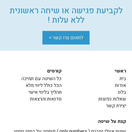
לקביעת פגישה או שיחה ראשונית
ללא עלות !
לתאום צרו קשר >
ראשי
קורסים
בית
כל השיטה עם תמיכה
אודות
הכל כולל ליווי מלא
בלוג
תהליך בליווי אישי
שאלות נפוצות
סדנאות והרצאות
יצירת קשר
קצת על שיטה
שיטת אונלי נמברס ( only numbers ) פותחה על בסיס ניסיון