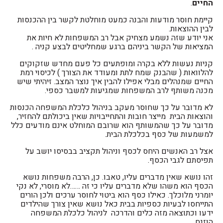
החיים
.
קיימת חוסר מודעות והבנה כמעט מוחלטת לקשר בין ההכנסות
לבין ההוצאות.
אני יודע שזה נשמע מצחיק אבל רב המשפחות לא חיות את
המציאות של הקשר ביניהם ברגע שמחליטים לבצע קניה .
קניות נעשות ללא בקרה ומופתעים כל פעם מחדש שזקוקים
להלוואות ( שהבנק שמח לתת ומעודד את הצורך ) לכיסוי רמת
החיים שמנהלים מבלי אפילו להבין איך נוצר המצב. זיהיתי שיש
מכנה משותף לרב המשפחות שמגיעות למשבר כספי.
לא מדובר על כך שחוסר מעקב בניהול כלכלת המשפחה הכנסות
והוצאות הבית מייצר חובות והתחייבויות שאין ביכולתם להחזיר,
מדובר על כך שהמשותף הוא שרובם המוחלט אינם מודעים כלל
למשמעות של כסף בכלכלת הבית.
אצל רב האנשים היחס לכסף וניהול תקציב בבסיסו יושב על
תפיסתם לגבי הכסף.
זהו נושא שאין מדברים עליו, טאבו. כן, הרבה משפחות נושא
הכסף הוא משהו שלא מדברים עליו כי זה ……לא מוסרי, לא נקי
יומרני מלוכלך. כאילו כסף הוא ביטוי לחוסר ערכים ולכן הורים
התייחסו לבעיות כספיות בבית כאל נושא שאין צורך שהילדים
ידעו וכתוצאה מזה כלים והדרכה לניהול כלכלת המשפחה
הוזנח.