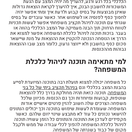
הכלכלי בכל רגע ורגע, להעריך מה יהיה המצב עם הגעת
המשכורות לחשבון הבנק, איך להיערך לקראת הוצאות גדולות
שאינן מבוצעות על בסיס קבוע ולדעת איך ומתי אפשר יהיה
לחסוך כסף לפנסיה או לשימוש אחר. כאשר עובדים על בסיס
שגרתי עם תוכנה לניהול תקציב משפחתי אפשר לעשות תכניות
לטווח הרחוק תוך הבנה מעמיקה של המצב הכלכלי בהווה או
בעבר. בזכות תוכנה לניהול כלכלת המשפחה אפשר למצוא את
הדרך או הנוסחה הנכונה להקטין את ההוצאות על מנת שיישאר
סכום כסף בחשבון ולא ייווצר גרעון, כלומר מצב שבו ההוצאות
גבוהות מההכנסות.
למי מתאימה תוכנה לניהול כלכלת
המשפחה?
כל משפחה יכולה למצוא תועלת רבה בתוכנה המיועדת לסייע
בהבנת המצב בכלכלי וגם
בניהול תקציב ביתי של כל בני
המשפחה
. תוכנה כזאת תהיה מחולקת בדרך כלל להוצאות
שוטפות, קבועות ומיוחדות וכך גם הכנסות. מכיוון שלכל
משפחה הצרכים שלה חשוב להזין פרטים אישיים אודות
המשפחה שעומדת לעשות שימוש בתוכנה וכך יכולים הנתונים
להישאר נכונים כל עוד לא מתבצע שינוי יזום שלהם. כאשר
מקפידים לעדכן את התוכנה והנתונים כל הזמן עשויה תוכנה
לניהול כלכלת המשפחה להפוך לכלי עבודה של ממש ולקבל
מקום של כבוד בשגרתה של המשפחה.