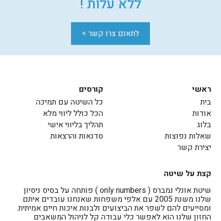
ללא עלות !
לתאום צרו קשר >
ראשי
קורסים
בית
כל השיטה עם תמיכה
אודות
הכל כולל ליווי מלא
בלוג
תהליך בליווי אישי
שאלות נפוצות
סדנאות והרצאות
יצירת קשר
קצת על שיטה
שיטת אונלי נמברס ( only numbers ) פותחה על בסיס ניסיון
שלנו משנת 2005 עם אלפי משפחות שאנחנו עובדים איתם
ומסייעים להם לשפר את הביצועים ולבנות איכות חיים אמיתית.
החזון שלנו הוא לאפשר כלי עבודה קל לניהול המשאבים