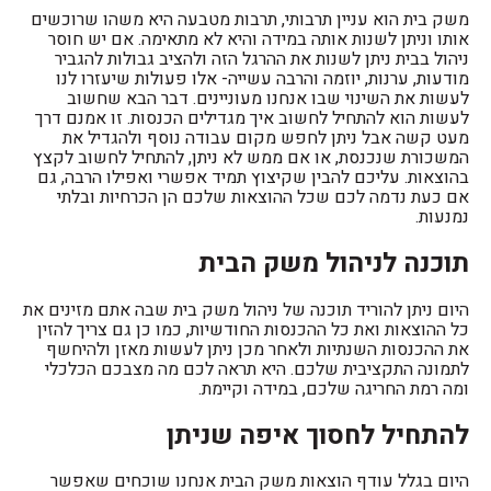
משק בית הוא עניין תרבותי, תרבות מטבעה היא משהו שרוכשים
אותו וניתן לשנות אותה במידה והיא לא מתאימה. אם יש חוסר
ניהול בבית ניתן לשנות את ההרגל הזה ולהציב גבולות להגביר
מודעות, ערנות, יוזמה והרבה עשייה- אלו פעולות שיעזרו לנו
לעשות את השינוי שבו אנחנו מעוניינים. דבר הבא שחשוב
לעשות הוא להתחיל לחשוב איך מגדילים הכנסות. זו אמנם דרך
מעט קשה אבל ניתן לחפש מקום עבודה נוסף ולהגדיל את
המשכורת שנכנסת, או אם ממש לא ניתן, להתחיל לחשוב לקצץ
בהוצאות. עליכם להבין שקיצוץ תמיד אפשרי ואפילו הרבה, גם
אם כעת נדמה לכם שכל ההוצאות שלכם הן הכרחיות ובלתי
נמנעות.
תוכנה לניהול משק הבית
היום ניתן להוריד תוכנה של ניהול משק בית שבה אתם מזינים את
כל ההוצאות ואת כל ההכנסות החודשיות, כמו כן גם צריך להזין
את ההכנסות השנתיות ולאחר מכן ניתן לעשות מאזן ולהיחשף
לתמונה התקציבית שלכם. היא תראה לכם מה מצבכם הכלכלי
ומה רמת החריגה שלכם, במידה וקיימת.
להתחיל לחסוך איפה שניתן
היום בגלל עודף הוצאות משק הבית אנחנו שוכחים שאפשר